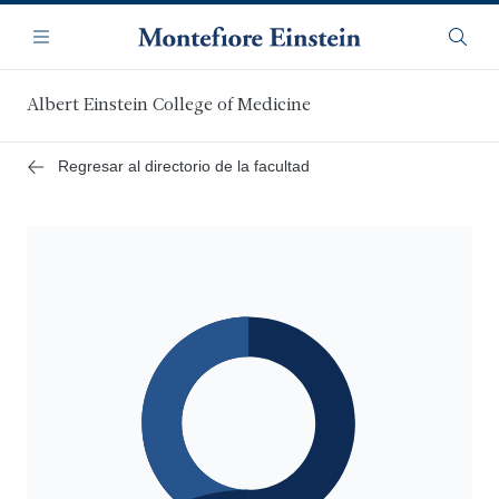
Saltar
Navegación
al
Menú
Busca
contenido
principal
Albert Einstein College of Medicine
Regresar al directorio de la facultad