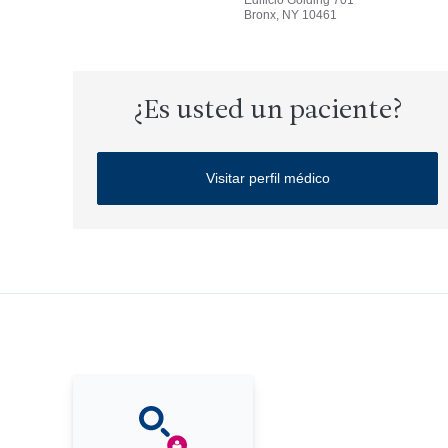
Edificio Golding 701
Bronx, NY 10461
¿Es usted un paciente?
Visitar perfil médico