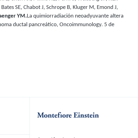
 Bates SE, Chabot J, Schrope B, Kluger M, Emond J,
aenger YM.
La quimiorradiación neoadyuvante altera
noma ductal pancreático,
Oncoimmunology. 5 de