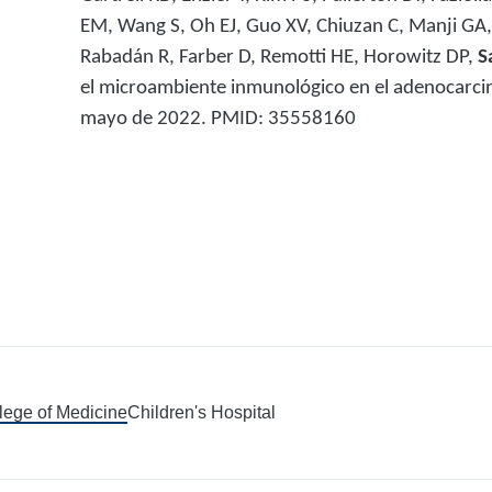
EM, Wang S, Oh EJ, Guo XV, Chiuzan C, Manji GA,
Rabadán R, Farber D, Remotti HE, Horowitz
DP,
S
el microambiente inmunológico en el adenocarci
mayo de 2022. PMID:
35558160
llege of Medicine
Children's Hospital