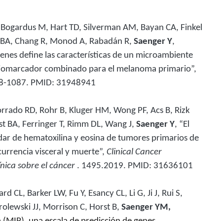
 Bogardus M, Hart TD, Silverman AM, Bayan CA, Finkel
t BA, Chang R, Monod A, Rabadán R,
Saenger Y
,
genes
define las características de un microambiente
 biomarcador combinado para el melanoma primario”,
78-1087. PMID: 31948941
orrado RD, Rohr B, Kluger HM, Wong PF, Acs B, Rizk
t BA, Ferringer T, Rimm DL, Wang J,
Saenger Y
, “El
ar de hematoxilina y eosina de tumores primarios de
currencia visceral y muerte”,
Clinical Cancer
ínica sobre el cáncer
. 1495.2019. PMID: 31636101
 CL, Barker LW, Fu Y, Esancy CL, Li G, Ji J, Rui S,
rolewski JJ, Morrison C, Horst B,
Saenger YM,