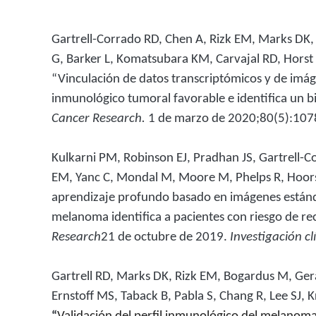
Gartrell-Corrado RD, Chen A, Rizk EM, Marks DK,
G, Barker L, Komatsubara KM, Carvajal RD, Hors
“Vinculación de datos transcriptómicos y de imá
inmunológico tumoral favorable e identifica un
Cancer Research.
1 de marzo de 2020;80(5):10
Kulkarni PM, Robinson EJ, Pradhan JS, Gartrell-C
EM, Yanc C, Mondal M, Moore M, Phelps R, Hoors
aprendizaje profundo basado en imágenes estánd
melanoma identifica a pacientes con riesgo de re
Research
21 de octubre de 2019.
Investigación cl
Gartrell RD, Marks DK, Rizk EM, Bogardus M, Gerard
Ernstoff MS, Taback B, Pabla S, Chang R, Lee SJ, K