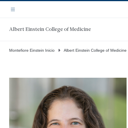
Saltar
Navegación
al
Menú
contenido
principal
Albert Einstein College of Medicine
Montefiore Einstein Inicio
Albert Einstein College of Medicine