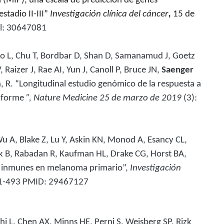
 (MIP), una escala de predicción de genes
tadio II-III”
Investigación clínica del cáncer
,
15 de
al: 30647081
cio L, Chu T, Bordbar D, Shan D, Samanamud J, Goetz
Raizer J, Rae AI, Yun J, Canoll P, Bruce JN,
Saenger
R. “Longitudinal estudio genómico de la respuesta a
tiforme
”, Nature Medicine 25 de marzo de 2019
(3):
Wu A, Blake Z, Lu Y, Askin KN, Monod A, Esancy CL,
ack B, Rabadan R, Kaufman HL, Drake CG, Horst BA,
dos inmunes en melanoma primario”,
Investigación
1-493
PMID: 29467127
lahi L, Chen AX, Minns HE, Perni S, Weisberg SP, Rizk