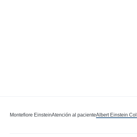
Montefiore Einstein
Atención al paciente
Albert Einstein Co