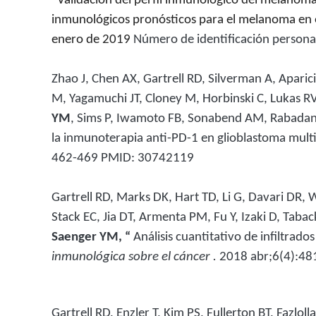
“
Validación del perfil inmunológico del melanoma
inmunológicos pronósticos para el melanoma en es
enero de 2019
Número de identificación person
Zhao J, Chen AX, Gartrell RD, Silverman A, Apari
M, Yagamuchi JT, Cloney M, Horbinski C, Lukas RV, 
YM
, Sims P, Iwamoto FB, Sonabend AM, Rabadan, 
la inmunoterapia anti-PD-1 en glioblastoma mul
462-469 PMID: 30742119
Gartrell RD, Marks DK, Hart TD, Li G, Davari DR, 
Stack EC, Jia DT, Armenta PM, Fu Y, Izaki D, Tab
Saenger YM, “
Análisis cuantitativo de infiltra
inmunológica sobre el cáncer
.
2018
abr;6(4):48
Gartrell RD, Enzler T, Kim PS, Fullerton BT, Fazlol