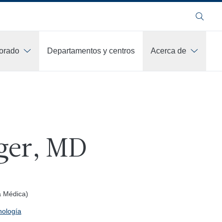
Buscar
orado
Departamentos y centros
Acerca de
ger, MD
a Médica)
nología