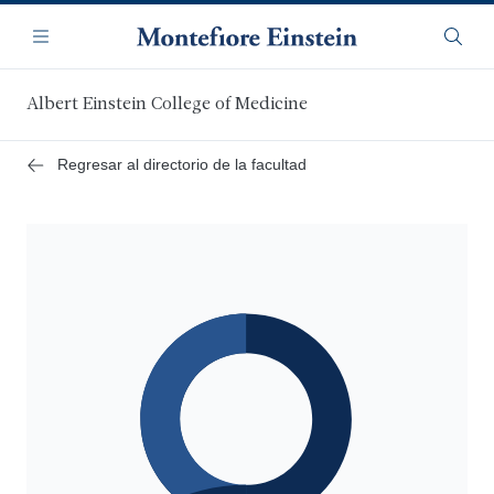
Saltar
Navegación
al
Menú
Busca
contenido
principal
Albert Einstein College of Medicine
Regresar al directorio de la facultad