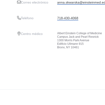
Correo electrónico
anna.skwarska@einsteinmed.e
Teléfono
718-430-4068
Albert Einstein College of Medicine
Centro médico
Campus Jack and Pearl Resnick
1300 Morris Park Avenue
Edificio Ullmann 915
Bronx, NY 10461