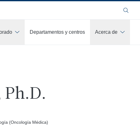
Buscar
orado
Departamentos y centros
Acerca de
 Ph.D.
ogía (Oncología Médica)