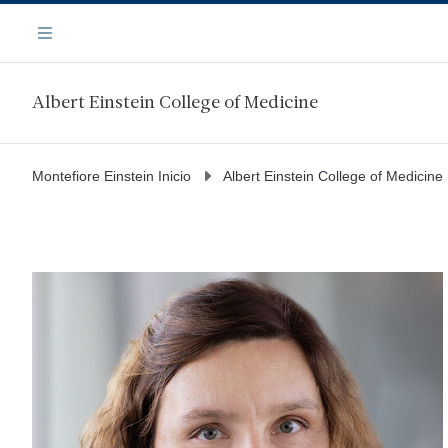
Saltar
Navegación
al
Menú
contenido
principal
Albert Einstein College of Medicine
Montefiore Einstein Inicio
Albert Einstein College of Medicine