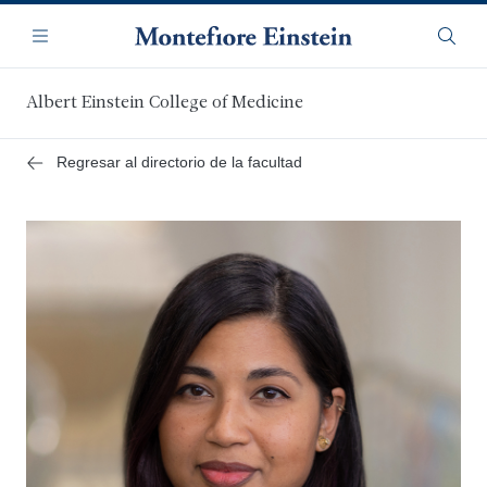
Saltar
Navegación
al
Menú
Busca
contenido
principal
Albert Einstein College of Medicine
Regresar al directorio de la facultad