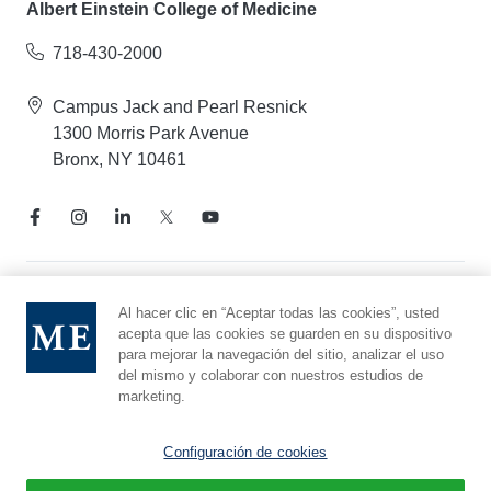
Albert Einstein College of Medicine
718-430-2000
Campus Jack and Pearl Resnick
1300 Morris Park Avenue
Bronx, NY 10461
Aviso de prácticas de privacidad
Al hacer clic en “Aceptar todas las cookies”, usted
acepta que las cookies se guarden en su dispositivo
Línea directa de cumplimiento
para mejorar la navegación del sitio, analizar el uso
Denunciar maltrato
del mismo y colaborar con nuestros estudios de
Preferencias de cookies
marketing.
Afiliado a Yeshiva University
Configuración de cookies