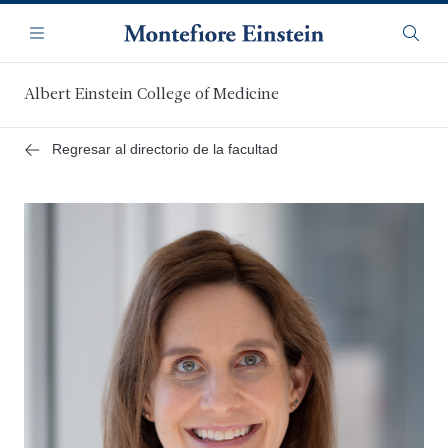
Saltar
Navegación
al
Menú
Busca
contenido
principal
Albert Einstein College of Medicine
Regresar al directorio de la facultad