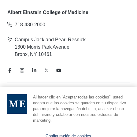
Albert Einstein College of Medicine
718-430-2000
Campus Jack and Pearl Resnick
1300 Morris Park Avenue
Bronx, NY 10461
Aviso de prácticas de privacidad
Al hacer clic en “Aceptar todas las cookies”, usted
acepta que las cookies se guarden en su dispositivo
Línea directa de cumplimiento
para mejorar la navegación del sitio, analizar el uso
Denunciar maltrato
del mismo y colaborar con nuestros estudios de
Preferencias de cookies
marketing.
Afiliado a Yeshiva University
Configuración de cookies