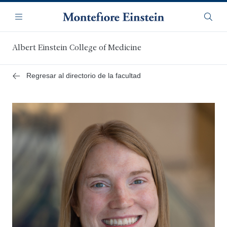
Saltar
Navegación
al
Menú
Busca
contenido
principal
Albert Einstein College of Medicine
Regresar al directorio de la facultad