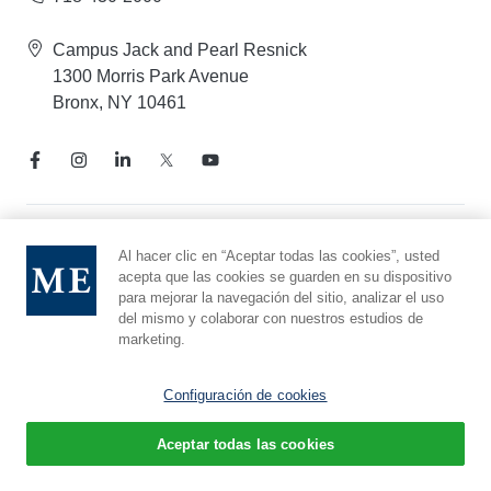
Campus Jack and Pearl Resnick
1300 Morris Park Avenue
Bronx, NY 10461
Aviso de prácticas de privacidad
Al hacer clic en “Aceptar todas las cookies”, usted
acepta que las cookies se guarden en su dispositivo
Línea directa de cumplimiento
para mejorar la navegación del sitio, analizar el uso
Denunciar maltrato
del mismo y colaborar con nuestros estudios de
Preferencias de cookies
marketing.
Afiliado a Yeshiva University
Configuración de cookies
Aceptar todas las cookies
© 2026 Montefiore Einstein
Español