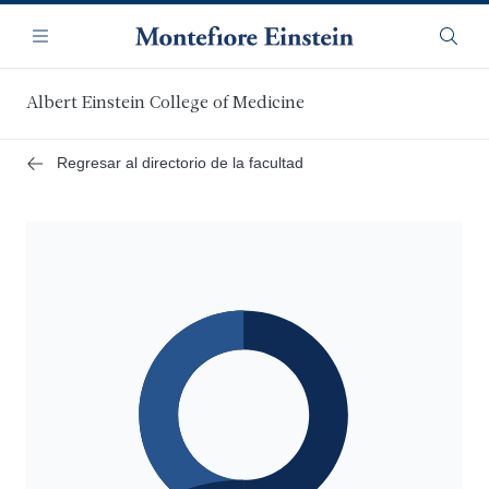
Saltar
Navegación
al
Menú
Busca
contenido
principal
Albert Einstein College of Medicine
Regresar al directorio de la facultad