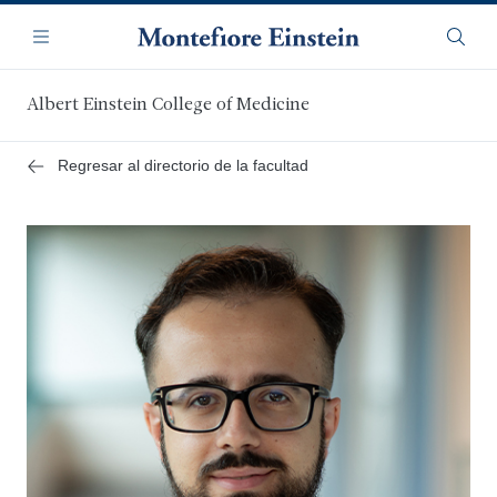
Saltar
Navegación
al
Menú
Busca
contenido
principal
Albert Einstein College of Medicine
Regresar al directorio de la facultad