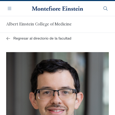
Saltar
Navegación
al
Menú
Busca
contenido
principal
Albert Einstein College of Medicine
Regresar al directorio de la facultad