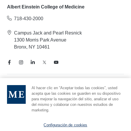
Albert Einstein College of Medicine
718-430-2000
Campus Jack and Pearl Resnick
1300 Morris Park Avenue
Bronx, NY 10461
Aviso de prácticas de privacidad
Al hacer clic en “Aceptar todas las cookies”, usted
acepta que las cookies se guarden en su dispositivo
Línea directa de cumplimiento
para mejorar la navegación del sitio, analizar el uso
Denunciar maltrato
del mismo y colaborar con nuestros estudios de
Preferencias de cookies
marketing.
Afiliado a Yeshiva University
Configuración de cookies