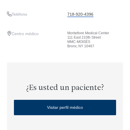
Teléfono
718-920-4396
Montefiore Medical Center
Centro médico
111 East 210th Street
MMC-MOISÉS
Bronx, NY 10467
¿Es usted un paciente?
Visitar perfil médico