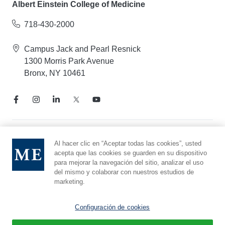
Albert Einstein College of Medicine
718-430-2000
Campus Jack and Pearl Resnick
1300 Morris Park Avenue
Bronx, NY 10461
Aviso de prácticas de privacidad
Al hacer clic en “Aceptar todas las cookies”, usted
acepta que las cookies se guarden en su dispositivo
Línea directa de cumplimiento
para mejorar la navegación del sitio, analizar el uso
Denunciar maltrato
del mismo y colaborar con nuestros estudios de
Preferencias de cookies
marketing.
Afiliado a Yeshiva University
Configuración de cookies