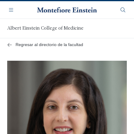
Saltar
Navegación
al
Menú
Busca
contenido
principal
Albert Einstein College of Medicine
Regresar al directorio de la facultad