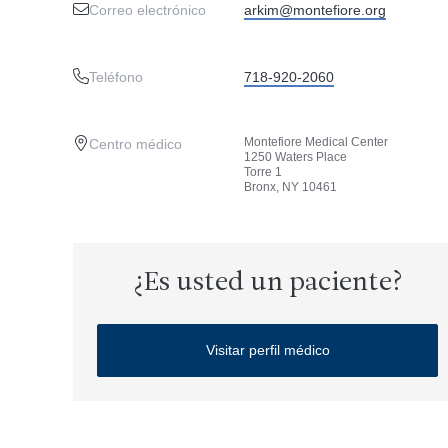
Correo electrónico
arkim@montefiore.org
Teléfono
718-920-2060
Montefiore Medical Center
Centro médico
1250 Waters Place
Torre 1
Bronx, NY 10461
¿Es usted un paciente?
Visitar perfil médico