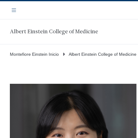
Saltar
Navegación
al
Menú
contenido
principal
Albert Einstein College of Medicine
Montefiore Einstein Inicio
Albert Einstein College of Medicine