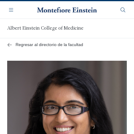
Saltar
Navegación
al
Menú
Busca
contenido
principal
Albert Einstein College of Medicine
Regresar al directorio de la facultad