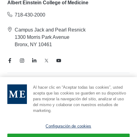
Albert Einstein College of Medicine
718-430-2000
Campus Jack and Pearl Resnick
1300 Morris Park Avenue
Bronx, NY 10461
Aviso de prácticas de privacidad
Al hacer clic en “Aceptar todas las cookies”, usted
acepta que las cookies se guarden en su dispositivo
Línea directa de cumplimiento
para mejorar la navegación del sitio, analizar el uso
Denunciar maltrato
del mismo y colaborar con nuestros estudios de
Preferencias de cookies
marketing.
Afiliado a Yeshiva University
Configuración de cookies