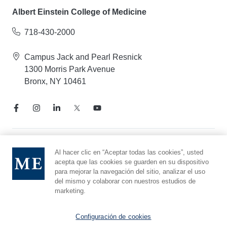
Albert Einstein College of Medicine
718-430-2000
Campus Jack and Pearl Resnick
1300 Morris Park Avenue
Bronx, NY 10461
Aviso de prácticas de privacidad
Al hacer clic en “Aceptar todas las cookies”, usted
acepta que las cookies se guarden en su dispositivo
Línea directa de cumplimiento
para mejorar la navegación del sitio, analizar el uso
Denunciar maltrato
del mismo y colaborar con nuestros estudios de
Preferencias de cookies
marketing.
Afiliado a Yeshiva University
Configuración de cookies