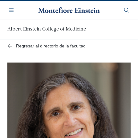
Saltar
Navegación
al
Menú
Busca
contenido
principal
Albert Einstein College of Medicine
Regresar al directorio de la facultad