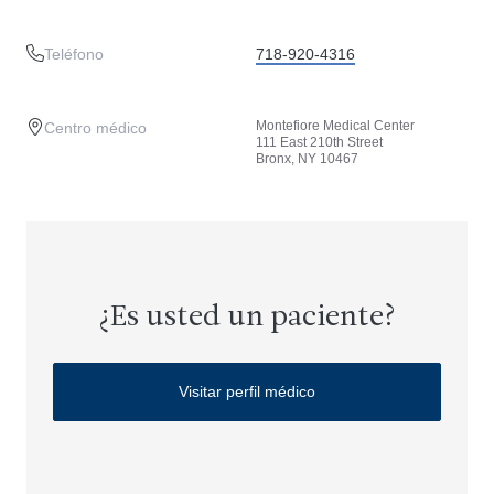
Teléfono
718-920-4316
Montefiore Medical Center
Centro médico
111 East 210th Street
Bronx, NY 10467
¿Es usted un paciente?
Visitar perfil médico