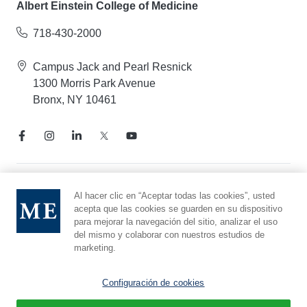
Albert Einstein College of Medicine
718-430-2000
Campus Jack and Pearl Resnick
1300 Morris Park Avenue
Bronx, NY 10461
Aviso de prácticas de privacidad
Al hacer clic en “Aceptar todas las cookies”, usted
acepta que las cookies se guarden en su dispositivo
Línea directa de cumplimiento
para mejorar la navegación del sitio, analizar el uso
Denunciar maltrato
del mismo y colaborar con nuestros estudios de
Preferencias de cookies
marketing.
Afiliado a Yeshiva University
Configuración de cookies