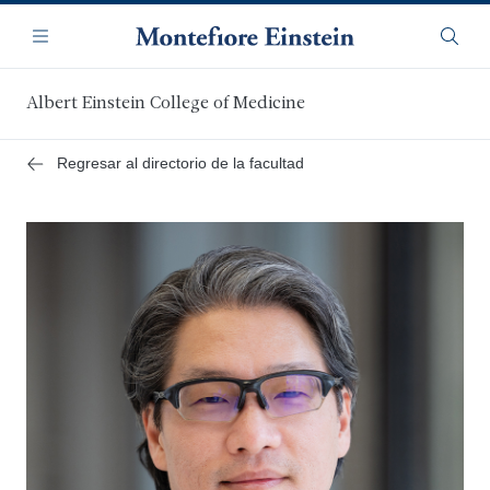
Saltar
Navegación
al
Menú
Busca
contenido
principal
Albert Einstein College of Medicine
Regresar al directorio de la facultad