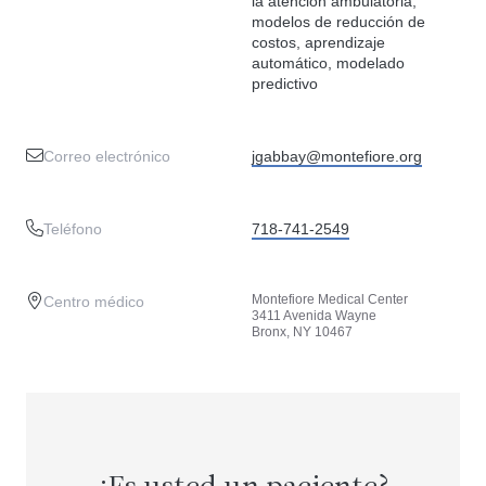
la atención ambulatoria,
modelos de reducción de
costos, aprendizaje
automático, modelado
predictivo
Correo electrónico
jgabbay@montefiore.org
Teléfono
718-741-2549
Montefiore Medical Center
Centro médico
3411 Avenida Wayne
Bronx, NY 10467