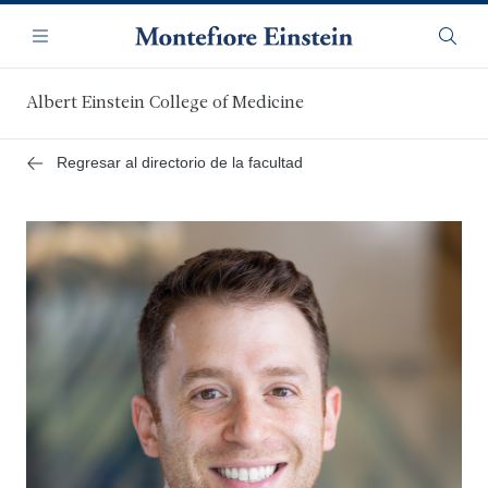
Saltar
Navegación
al
Menú
Busca
contenido
principal
Albert Einstein College of Medicine
Regresar al directorio de la facultad