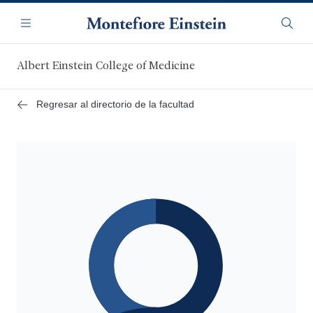
Saltar
Navegación
al
Menú
Busca
contenido
principal
Albert Einstein College of Medicine
Regresar al directorio de la facultad