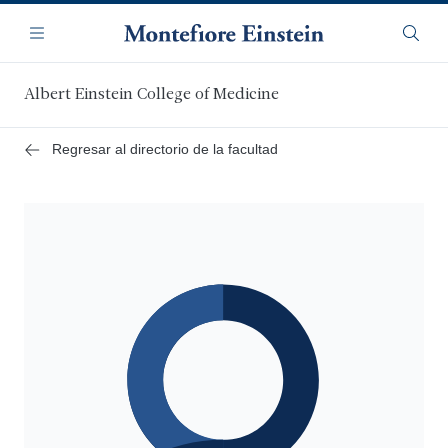
Saltar
Navegación
al
Menú
Busca
contenido
principal
Albert Einstein College of Medicine
Regresar al directorio de la facultad