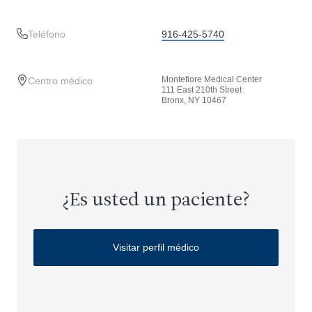
Teléfono
916-425-5740
Montefiore Medical Center
Centro médico
111 East 210th Street
Bronx, NY 10467
¿Es usted un paciente?
Visitar perfil médico