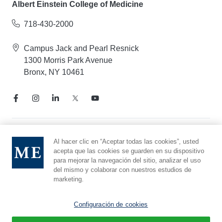
Albert Einstein College of Medicine
718-430-2000
Campus Jack and Pearl Resnick
1300 Morris Park Avenue
Bronx, NY 10461
Aviso de prácticas de privacidad
Al hacer clic en “Aceptar todas las cookies”, usted
acepta que las cookies se guarden en su dispositivo
Línea directa de cumplimiento
para mejorar la navegación del sitio, analizar el uso
Denunciar maltrato
del mismo y colaborar con nuestros estudios de
Preferencias de cookies
marketing.
Afiliado a Yeshiva University
Configuración de cookies