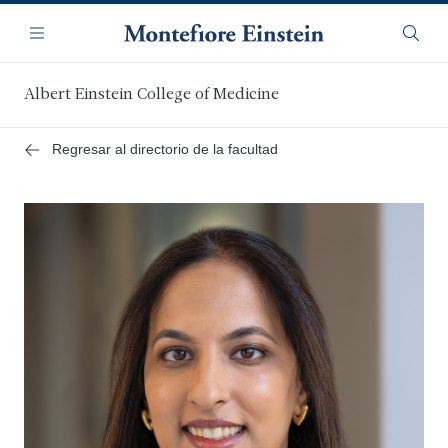
Saltar
Navegación
al
Menú
Busca
contenido
principal
Albert Einstein College of Medicine
Regresar al directorio de la facultad