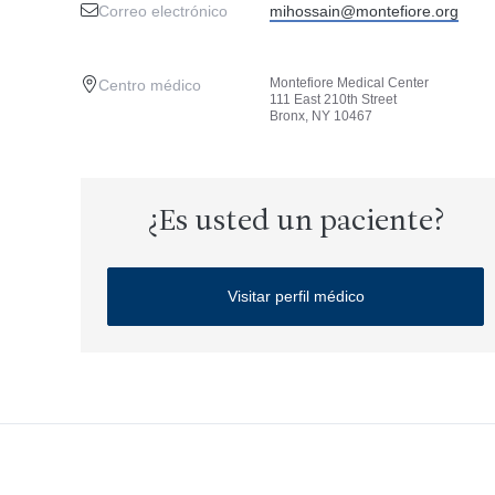
Correo electrónico
mihossain@montefiore.org
Montefiore Medical Center
Centro médico
111 East 210th Street
Bronx, NY 10467
¿Es usted un paciente?
Visitar perfil médico