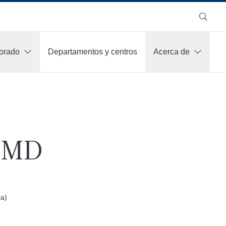
Buscar
orado
Departamentos y centros
Acerca de
, MD
ia)