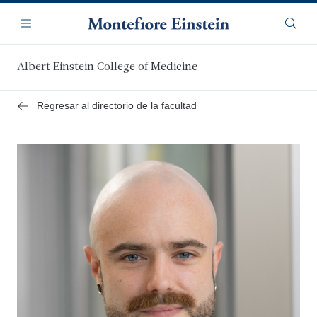
Saltar
Navegación
al
Menú
Busca
contenido
principal
Albert Einstein College of Medicine
Regresar al directorio de la facultad