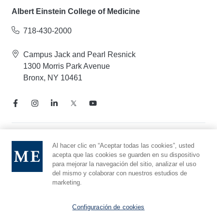
Albert Einstein College of Medicine
718-430-2000
Campus Jack and Pearl Resnick
1300 Morris Park Avenue
Bronx, NY 10461
Aviso de prácticas de privacidad
Al hacer clic en “Aceptar todas las cookies”, usted
acepta que las cookies se guarden en su dispositivo
Línea directa de cumplimiento
para mejorar la navegación del sitio, analizar el uso
Denunciar maltrato
del mismo y colaborar con nuestros estudios de
Preferencias de cookies
marketing.
Afiliado a Yeshiva University
Configuración de cookies