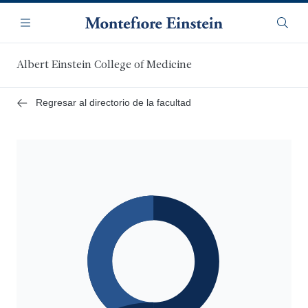
Saltar
Navegación
al
Menú
Busca
contenido
principal
Albert Einstein College of Medicine
Regresar al directorio de la facultad