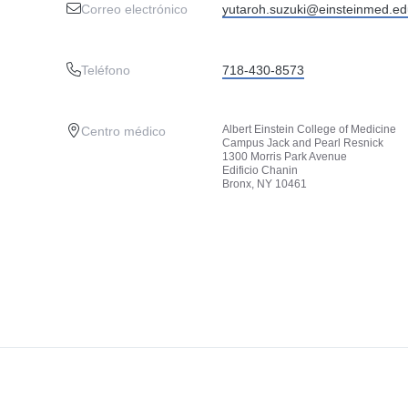
Correo electrónico
yutaroh.suzuki@einsteinmed.ed
Teléfono
718-430-8573
Albert Einstein College of Medicine
Centro médico
Campus Jack and Pearl Resnick
1300 Morris Park Avenue
Edificio Chanin
Bronx, NY 10461