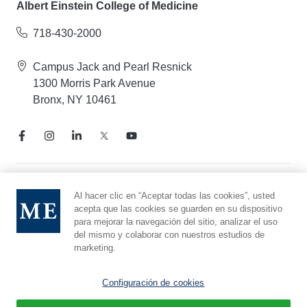
Albert Einstein College of Medicine
718-430-2000
Campus Jack and Pearl Resnick
1300 Morris Park Avenue
Bronx, NY 10461
Aviso de prácticas de privacidad
Al hacer clic en “Aceptar todas las cookies”, usted
acepta que las cookies se guarden en su dispositivo
Línea directa de cumplimiento
para mejorar la navegación del sitio, analizar el uso
Denunciar maltrato
del mismo y colaborar con nuestros estudios de
Preferencias de cookies
marketing.
Afiliado a Yeshiva University
Configuración de cookies