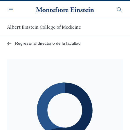
Saltar
Navegación
al
Menú
Busca
contenido
principal
Albert Einstein College of Medicine
Regresar al directorio de la facultad