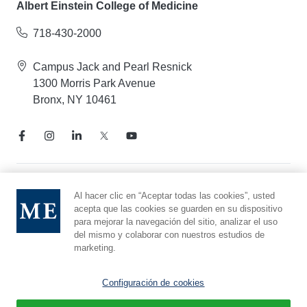
Albert Einstein College of Medicine
718-430-2000
Campus Jack and Pearl Resnick
1300 Morris Park Avenue
Bronx, NY 10461
Aviso de prácticas de privacidad
Al hacer clic en “Aceptar todas las cookies”, usted
acepta que las cookies se guarden en su dispositivo
Línea directa de cumplimiento
para mejorar la navegación del sitio, analizar el uso
Denunciar maltrato
del mismo y colaborar con nuestros estudios de
Preferencias de cookies
marketing.
Afiliado a Yeshiva University
Configuración de cookies