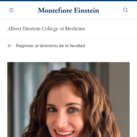
Saltar
Navegación
al
Menú
Busca
contenido
principal
Albert Einstein College of Medicine
Regresar al directorio de la facultad