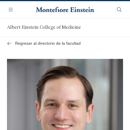
Saltar
Navegación
al
Menú
Busca
contenido
principal
Albert Einstein College of Medicine
Regresar al directorio de la facultad