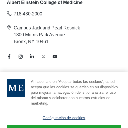
Albert Einstein College of Medicine
718-430-2000
Campus Jack and Pearl Resnick
1300 Morris Park Avenue
Bronx, NY 10461
Aviso de prácticas de privacidad
Al hacer clic en “Aceptar todas las cookies”, usted
acepta que las cookies se guarden en su dispositivo
Línea directa de cumplimiento
para mejorar la navegación del sitio, analizar el uso
Denunciar maltrato
del mismo y colaborar con nuestros estudios de
Preferencias de cookies
marketing.
Afiliado a Yeshiva University
Configuración de cookies