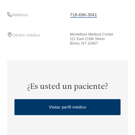
Teléfono
718-696-3041
Montefiore Medical Center
Centro médico
111 East 210th Street
Bronx, NY 10467
¿Es usted un paciente?
Visitar perfil médico