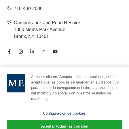
718-430-2000
Campus Jack and Pearl Resnick
1300 Morris Park Avenue
Bronx, NY 10461
Aviso de prácticas de privacidad
Al hacer clic en “Aceptar todas las cookies”, usted
acepta que las cookies se guarden en su dispositivo
Línea directa de cumplimiento
para mejorar la navegación del sitio, analizar el uso
Denunciar maltrato
del mismo y colaborar con nuestros estudios de
Preferencias de cookies
marketing.
Afiliado a Yeshiva University
Configuración de cookies
Aceptar todas las cookies
© 2026 Montefiore Einstein