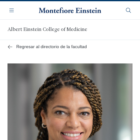
Saltar
Navegación
al
Menú
Busca
contenido
principal
Albert Einstein College of Medicine
Regresar al directorio de la facultad