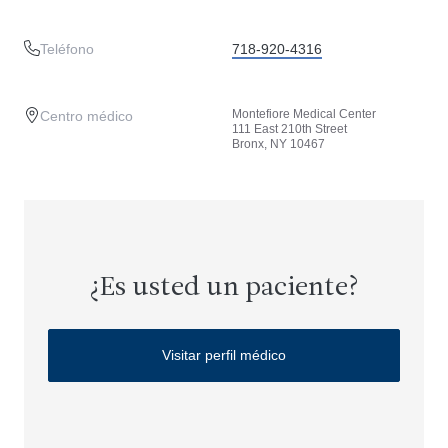
Teléfono
718-920-4316
Montefiore Medical Center
Centro médico
111 East 210th Street
Bronx, NY 10467
¿Es usted un paciente?
Visitar perfil médico