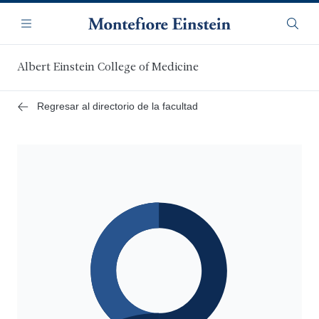
Saltar
Navegación
al
Menú
Busca
contenido
principal
Albert Einstein College of Medicine
Regresar al directorio de la facultad