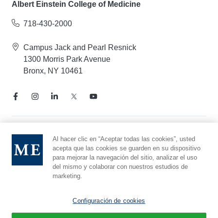
Albert Einstein College of Medicine
718-430-2000
Campus Jack and Pearl Resnick
1300 Morris Park Avenue
Bronx, NY 10461
Aviso de prácticas de privacidad
Al hacer clic en “Aceptar todas las cookies”, usted
acepta que las cookies se guarden en su dispositivo
Línea directa de cumplimiento
para mejorar la navegación del sitio, analizar el uso
Denunciar maltrato
del mismo y colaborar con nuestros estudios de
Preferencias de cookies
marketing.
Afiliado a Yeshiva University
Configuración de cookies