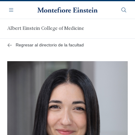
Saltar
Navegación
al
Menú
Busca
contenido
principal
Albert Einstein College of Medicine
Regresar al directorio de la facultad