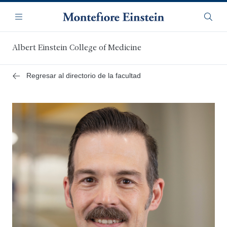
Saltar
Navegación
al
Menú
Busca
contenido
principal
Albert Einstein College of Medicine
Regresar al directorio de la facultad