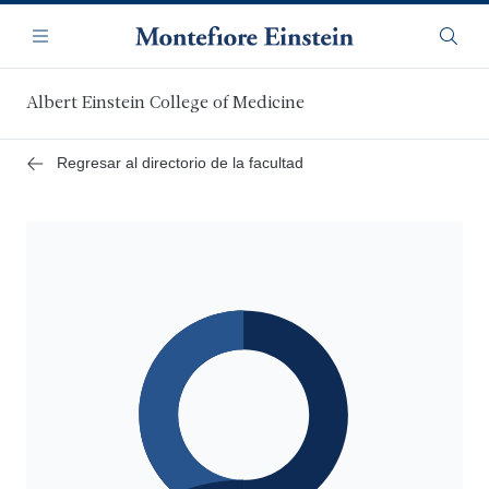
Saltar
Navegación
al
Menú
Busca
contenido
principal
Albert Einstein College of Medicine
Regresar al directorio de la facultad