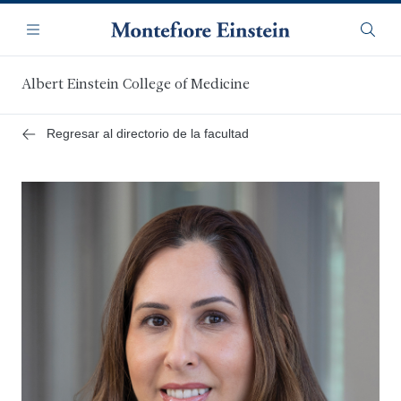
Saltar
Navegación
al
Menú
Busca
contenido
principal
Albert Einstein College of Medicine
Regresar al directorio de la facultad