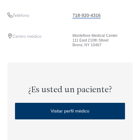
Teléfono
718-920-4316
Montefiore Medical Center
Centro médico
111 East 210th Street
Bronx, NY 10467
¿Es usted un paciente?
Visitar perfil médico