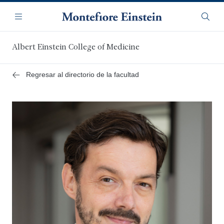
Saltar
Navegación
al
Menú
Busca
contenido
principal
Albert Einstein College of Medicine
Regresar al directorio de la facultad