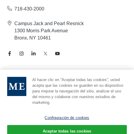
718-430-2000
Campus Jack and Pearl Resnick
1300 Morris Park Avenue
Bronx, NY 10461
Aviso de prácticas de privacidad
Al hacer clic en “Aceptar todas las cookies”, usted
acepta que las cookies se guarden en su dispositivo
Línea directa de cumplimiento
para mejorar la navegación del sitio, analizar el uso
Denunciar maltrato
del mismo y colaborar con nuestros estudios de
Preferencias de cookies
marketing.
Afiliado a Yeshiva University
Configuración de cookies
Aceptar todas las cookies
© 2026 Montefiore Einstein