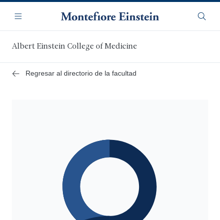
Saltar
Navegación
al
Menú
Busca
contenido
principal
Albert Einstein College of Medicine
Regresar al directorio de la facultad