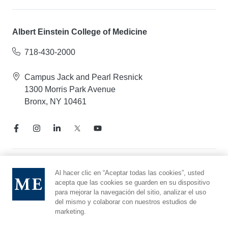
Albert Einstein College of Medicine
718-430-2000
Campus Jack and Pearl Resnick
1300 Morris Park Avenue
Bronx, NY 10461
Aviso de prácticas de privacidad
Al hacer clic en “Aceptar todas las cookies”, usted
acepta que las cookies se guarden en su dispositivo
Línea directa de cumplimiento
para mejorar la navegación del sitio, analizar el uso
Denunciar maltrato
del mismo y colaborar con nuestros estudios de
Preferencias de cookies
marketing.
Afiliado a Yeshiva University