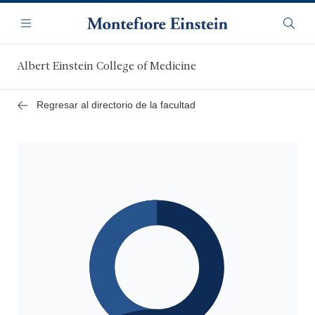
Saltar
Navegación
al
Menú
Busca
contenido
principal
Albert Einstein College of Medicine
Regresar al directorio de la facultad