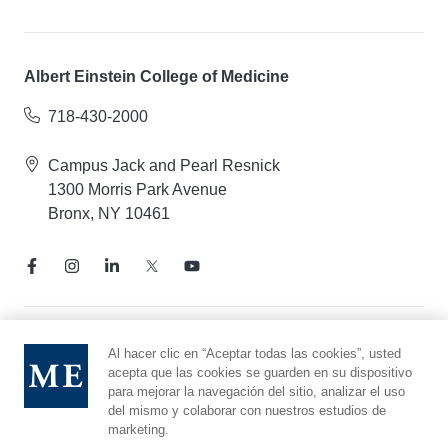
Albert Einstein College of Medicine
718-430-2000
Campus Jack and Pearl Resnick
1300 Morris Park Avenue
Bronx, NY 10461
Aviso de prácticas de privacidad
Al hacer clic en “Aceptar todas las cookies”, usted
acepta que las cookies se guarden en su dispositivo
Línea directa de cumplimiento
para mejorar la navegación del sitio, analizar el uso
Denunciar maltrato
del mismo y colaborar con nuestros estudios de
Preferencias de cookies
marketing.
Afiliado a Yeshiva University