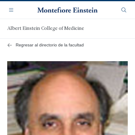
Saltar
Navegación
al
Menú
Busca
contenido
principal
Albert Einstein College of Medicine
Regresar al directorio de la facultad