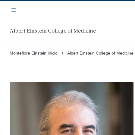
Saltar
Navegación
al
Menú
contenido
principal
Albert Einstein College of Medicine
Montefiore Einstein Inicio
Albert Einstein College of Medicine