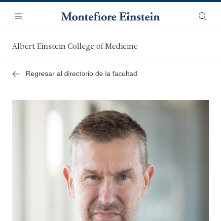
Saltar
Navegación
al
Menú
Busca
contenido
principal
Albert Einstein College of Medicine
Regresar al directorio de la facultad