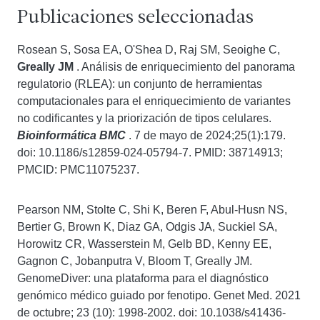
Publicaciones seleccionadas
Rosean S, Sosa EA, O'Shea D, Raj SM, Seoighe C,
Greally JM
. Análisis de enriquecimiento del panorama
regulatorio (RLEA): un conjunto de herramientas
computacionales para el enriquecimiento de variantes
no codificantes y la priorización de tipos celulares.
Bioinformática BMC
. 7 de mayo de 2024;25(1):179.
doi: 10.1186/s12859-024-05794-7. PMID: 38714913;
PMCID: PMC11075237.
Pearson NM, Stolte C, Shi K, Beren F, Abul-Husn NS,
Bertier G, Brown K, Diaz GA, Odgis JA, Suckiel SA,
Horowitz CR, Wasserstein M, Gelb BD, Kenny EE,
Gagnon C, Jobanputra V, Bloom T, Greally JM.
GenomeDiver: una plataforma para el diagnóstico
genómico médico guiado por fenotipo. Genet Med. 2021
de octubre; 23 (10): 1998-2002. doi: 10.1038/s41436-