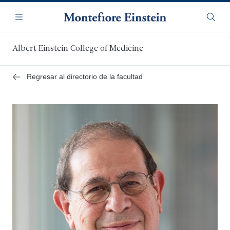
Saltar
Navegación
al
Menú
Busca
contenido
principal
Albert Einstein College of Medicine
Regresar al directorio de la facultad