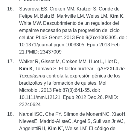
Suvorova ES, Croken MM, Kratzer S, Conde de
Felipe M, Balu B, Markville LM, Weiss LM,
Kim K
,
White MW. Descubrimiento de un regulador del
empalme necesario para la progresión del ciclo
celular. PLoS Genet. 2013 Feb;9(2):e1003305. doi:
10.1371/journal.pgen.1003305. Epub 2013 Feb
21.PMID: 23437009
Walker R, Gissot M, Croken MM, Huot L, Hot D,
Kim K
, Tomavo S. El factor nuclear TgAP2XI-4
de
Toxoplasma
controla la expresión génica de los
bradizoítos y la formación de quistes. Mol
Microbiol. 2013 Feb;87(3):641-55. doi:
10.1111/mmi.12121. Epub 2012 Dec 26. PMID:
23240624
NardelliSC, Che FY, Silmon de MonerriNC, XiaoH,
NievesE, Madrid-AlisteC, Angel S, Sullivan Jr WJ,
*
*
AngelettiRH,
Kim K
,
Weiss LM
El código de