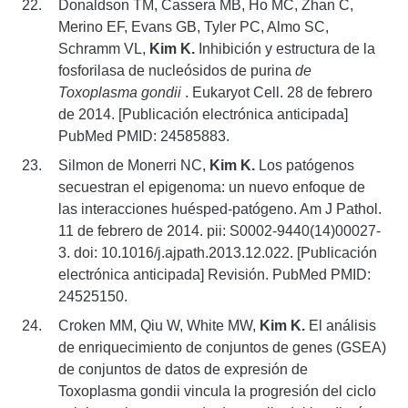
Donaldson TM, Cassera MB, Ho MC, Zhan C,
Merino EF, Evans GB, Tyler PC, Almo SC,
Schramm VL,
Kim K.
Inhibición y estructura de la
fosforilasa de nucleósidos de purina
de
Toxoplasma gondii
. Eukaryot Cell. 28 de febrero
de 2014. [Publicación electrónica anticipada]
PubMed PMID: 24585883.
Silmon de Monerri NC,
Kim K.
Los patógenos
secuestran el epigenoma: un nuevo enfoque de
las interacciones huésped-patógeno. Am J Pathol.
11 de febrero de 2014. pii: S0002-9440(14)00027-
3. doi: 10.1016/j.ajpath.2013.12.022. [Publicación
electrónica anticipada] Revisión. PubMed PMID:
24525150.
Croken MM, Qiu W, White MW,
Kim K.
El análisis
de enriquecimiento de conjuntos de genes (GSEA)
de conjuntos de datos de expresión de
Toxoplasma gondii vincula la progresión del ciclo