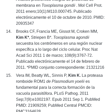
membrana en
Toxoplasma gondii
. Mol Cell Prot.
2011 enero;10(1):M110.000745. Publicado
electrónicamente el 10 de octubre de 2010. PMID:
20935347
Brooks CF, Francia ME, Gissot M, Croken MM,
Kim K*
, Striepen B*.
Toxoplasma agondii
secuestra los centrómeros en una región nuclear
específica a lo largo del ciclo celular. Proc Nat
Acad Sci 2011 1 de marzo; 108(9):3767-72.
Publicado electrónicamente el 14 de febrero de
2011. *PMID conjunto correspondiente: 21321216
Vera IM, Beatty WL, Sinnis P,
Kim K.
La proteasa
romboide ROM1
de Plasmodium yoelii
es
fundamental para la correcta formación de la
vacuola parasitófora. PLoS Pathog. 2011
Sep;7(9):e1002197. Epub 2011 Sep 1. PubMed
PMID: 21909259; PubMed Central PMCID:
PMC3164628.