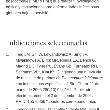
posdoctorales (MD o PhD) que realizan investigación
básica y traslacional sobre enfermedades infecciosas
globales bajo supervisión.
Publicaciones seleccionadas
Ting LM, Shi W, Lewandowicz A, Singh V,
Mwakingwe A, Birck MR, Ringia EA, Bench G,
Madrid DC, Tyler PC, Evans GB, Furneaux RH,
Schramm VL*,
Kim K*
. Dirigiendo una nueva vía
de reciclaje de purinas
de Plasmodium falciparum
con immucilinas específicas. J Biol Chem. 11 de
marzo de 2005;280(10):9547-54. Publicado
electrónicamente el 2 de diciembre de 2004.
PMID: 15576366 *coautores correspondientes
Jongco AM, Ting LM, Thathy V, Mota MM,
Kim K.