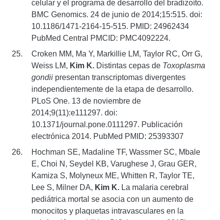
celular y el programa de desarrollo del bradizoíto.
BMC Genomics. 24 de junio de 2014;15:515. doi:
10.1186/1471-2164-15-515. PMID: 24962434
PubMed Central PMCID: PMC4092224.
Croken MM, Ma Y, Markillie LM, Taylor RC, Orr G,
Weiss LM,
Kim K.
Distintas cepas de
Toxoplasma
gondii
presentan transcriptomas divergentes
independientemente de la etapa de desarrollo.
PLoS One. 13 de noviembre de
2014;9(11):e111297. doi:
10.1371/journal.pone.0111297. Publicación
electrónica 2014. PubMed PMID: 25393307
Hochman SE, Madaline TF, Wassmer SC, Mbale
E, Choi N, Seydel KB, Varughese J, Grau GER,
Kamiza S, Molyneux ME, Whitten R, Taylor TE,
Lee S, Milner DA,
Kim K.
La malaria cerebral
pediátrica mortal se asocia con un aumento de
monocitos y plaquetas intravasculares en la