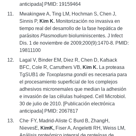
anticipada] PMID: 19159464
Mwakingwe A, Ting LM, Hochman S, Chen J,
Sinnis P,
Kim K.
Monitorización no invasiva en
tiempo real del desarrollo de la fase hepática de
parásitos
Plasmodium
bioluminiscentes. J Infect
Dis. 1 de noviembre de 2009;200(9):1470-8. PMID:
19811100
Lagal V, Binder EM, Diez R, Chen D, Kafsack
BFC, Cole R, Carruthers VB,
Kim K.
La proteasa
TgSUB1
de Toxoplasma gondii
es necesaria para
el procesamiento superficial de los complejos
adhesivos micronemales que median la adhesión
e invasión de las células huésped. Cell Microbiol.
30 de julio de 2010. [Publicación electrónica
anticipada] PMID: 2067817
,
Che
FY, Madrid-Aliste C Burd B, ZhangH,
NievesE,
KimK,
Fiser A, Angeletti RH, Weiss LM,
Análisis proteómico integral de proteínas de