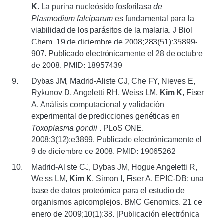
K.
La purina nucleósido fosforilasa
de
Plasmodium falciparum
es fundamental para la
viabilidad de los parásitos de la malaria. J Biol
Chem. 19 de diciembre de 2008;283(51):35899-
907. Publicado electrónicamente el 28 de octubre
de 2008. PMID: 18957439
Dybas JM, Madrid-Aliste CJ, Che FY, Nieves E,
Rykunov D, Angeletti RH, Weiss LM,
Kim K
, Fiser
A. Análisis computacional y validación
experimental de predicciones genéticas en
Toxoplasma gondii
. PLoS ONE.
2008;3(12):e3899. Publicado electrónicamente el
9 de diciembre de 2008. PMID: 19065262
Madrid-Aliste CJ, Dybas JM, Hogue Angeletti R,
Weiss LM,
Kim K
, Simon I, Fiser A. EPIC-DB: una
base de datos proteómica para el estudio de
organismos apicomplejos. BMC Genomics. 21 de
enero de 2009;10(1):38. [Publicación electrónica