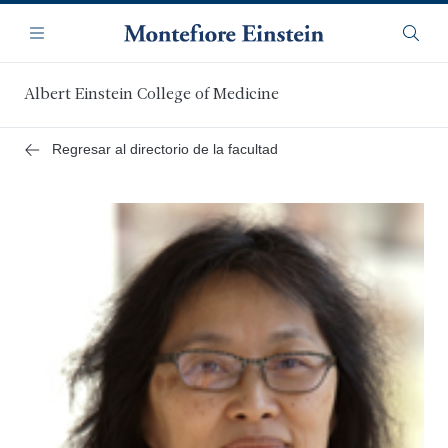
Saltar
Navegación
al
Menú
Busca
contenido
principal
Albert Einstein College of Medicine
Regresar al directorio de la facultad