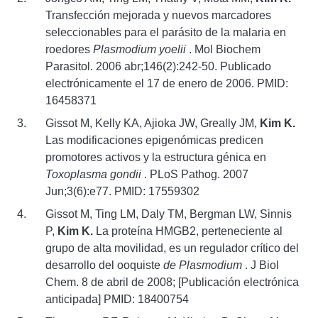
Transfección mejorada y nuevos marcadores
seleccionables para el parásito de la malaria en
roedores
Plasmodium yoelii
. Mol Biochem
Parasitol. 2006 abr;146(2):242-50. Publicado
electrónicamente el 17 de enero de 2006. PMID:
16458371
Gissot M, Kelly KA, Ajioka JW, Greally JM,
Kim K.
Las modificaciones epigenómicas predicen
promotores activos y la estructura génica en
Toxoplasma gondii
. PLoS Pathog. 2007
Jun;3(6):e77. PMID: 17559302
Gissot M, Ting LM, Daly TM, Bergman LW, Sinnis
P,
Kim K.
La proteína HMGB2, perteneciente al
grupo de alta movilidad, es un regulador crítico del
desarrollo del ooquiste
de Plasmodium
. J Biol
Chem. 8 de abril de 2008; [Publicación electrónica
anticipada] PMID: 18400754