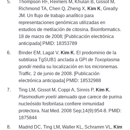
Thompson RF, Reimers M, Khulan B, Gissot M,
Richmond TA, Chen Q, Zheng X,
Kim K
, Greally
JM. Un flujo de trabajo analítico para
representaciones genómicas utilizadas en
estudios de metilación de citosina. Bioinformatics.
18 de marzo de 2008; [Publicación electrónica
anticipada] PMID: 18353789
Binder EM, Lagal V,
Kim K.
El prodominio de la
subtilasa TgSUB1 anclada a GPI
de Toxoplasma
gondii
media su localización en los micronemas.
Traffic. 2 de junio de 2008. [Publicación
electrónica anticipada] PMID: 18532988
Ting LM, Gissot M, Coppi A, Sinnis P,
Kim K.
Plasmodium yoelii
atenuado que carece de purina
nucleósido fosforilasa confiere inmunidad
protectora. Nat Med. 2008 Sep;14(9):954-8. PMID:
1875844
Madrid DC, Ting LM, Waller KL, Schramm VL,
Kim