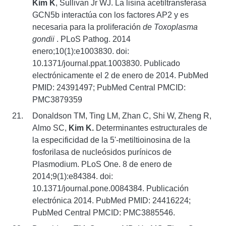
Kim K
, Sullivan Jr WJ. La lisina acetiltransferasa
GCN5b interactúa con los factores AP2 y es
necesaria para la proliferación
de Toxoplasma
gondii
. PLoS Pathog. 2014
enero;10(1):e1003830. doi:
10.1371/journal.ppat.1003830. Publicado
electrónicamente el 2 de enero de 2014. PubMed
PMID: 24391497; PubMed Central PMCID:
PMC3879359
Donaldson TM, Ting LM, Zhan C, Shi W, Zheng R,
Almo SC,
Kim K.
Determinantes estructurales de
la especificidad de la 5'-metiltioinosina de la
fosforilasa de nucleósidos purínicos de
Plasmodium. PLoS One. 8 de enero de
2014;9(1):e84384. doi:
10.1371/journal.pone.0084384. Publicación
electrónica 2014. PubMed PMID: 24416224;
PubMed Central PMCID: PMC3885546.