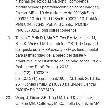
histonas de Toxoplasma gondii comprende
modificaciones postraduccionales conservadas y
únicas. MBio. 10 de diciembre de 2013;4(6). pii:
e00922-13. doi: 10.1128/mBio.00922-13. PubMed
PMID: 24327343. PubMed Central PMCID:
PMC3870261*joint correspondence
Tomita T, Bzik DJ, Ma YF, Fox BA, Markillie LM,
Kim K
, Weiss LM. La proteína CST1 de la pared
del quiste
de Toxoplasma gondii
es fundamental
para la integridad de la pared del quiste y
promueve la persistencia de los bradizoítos. PLoS
Pathogens PLoS Pathog. 2013
dic;9(12):e1003823.
doi:10.1371/journal.ppat.1003823. Epub 2013 dic
26. PubMed PMID: 24385904; PubMed Central
PMCID: PMC3873430.
Wang J, Dixon SE, Ting LM, Liu TK, Jeffers V,
Croken MM, Calloway M, Cannella D, Hakimi MA,