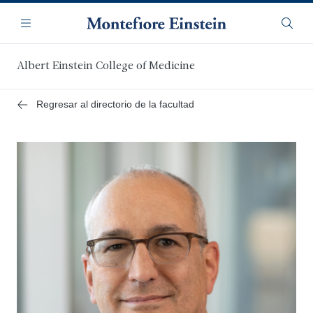
Saltar
Navegación
al
Menú
Busca
contenido
principal
Albert Einstein College of Medicine
Regresar al directorio de la facultad