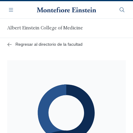
Saltar
Navegación
al
Menú
Busca
contenido
principal
Albert Einstein College of Medicine
Regresar al directorio de la facultad