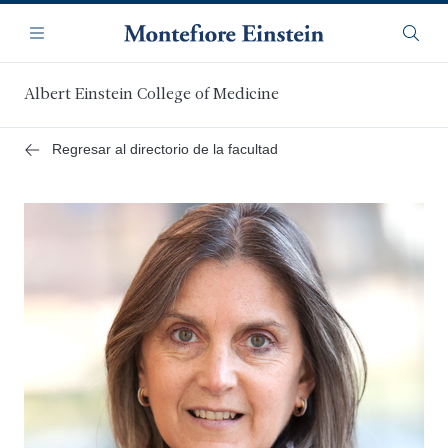
Saltar
Navegación
al
Menú
Busca
contenido
principal
Albert Einstein College of Medicine
Regresar al directorio de la facultad