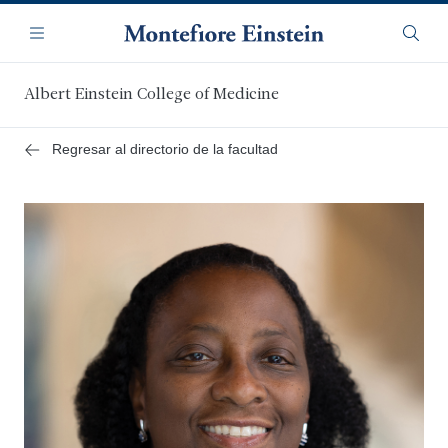
Saltar
Navegación
al
Menú
Busca
contenido
principal
Albert Einstein College of Medicine
Regresar al directorio de la facultad