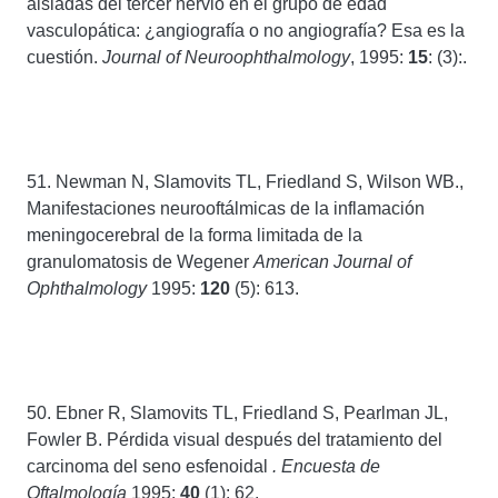
aisladas del tercer nervio en el grupo de edad
vasculopática: ¿angiografía o no angiografía? Esa es la
cuestión.
Journal of Neuroophthalmology
, 1995:
15
: (3):.
51. Newman N, Slamovits TL, Friedland S, Wilson WB.,
Manifestaciones neurooftálmicas de la inflamación
meningocerebral de la forma limitada de la
granulomatosis de Wegener
American Journal of
Ophthalmology
1995:
120
(5): 613.
50. Ebner R, Slamovits TL, Friedland S, Pearlman JL,
Fowler B. Pérdida visual después del tratamiento del
carcinoma del seno esfenoidal
. Encuesta de
Oftalmología
1995:
40
(1): 62.