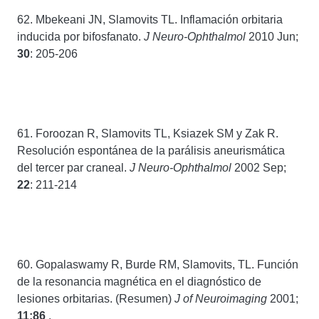
62. Mbekeani JN, Slamovits TL. Inflamación orbitaria
inducida por bifosfanato.
J Neuro-Ophthalmol
2010 Jun;
30
: 205-206
61. Foroozan R, Slamovits TL, Ksiazek SM y Zak R.
Resolución espontánea de la parálisis aneurismática
del tercer par craneal.
J Neuro-Ophthalmol
2002 Sep;
22
: 211-214
60. Gopalaswamy R, Burde RM, Slamovits, TL. Función
de la resonancia magnética en el diagnóstico de
lesiones orbitarias. (Resumen)
J of Neuroimaging
2001;
11:86
.