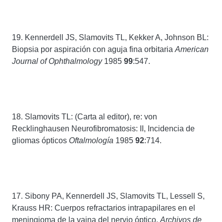
19. Kennerdell JS, Slamovits TL, Kekker A, Johnson BL:
Biopsia por aspiración con aguja fina orbitaria
American
Journal of Ophthalmology
1985
99
:547.
18. Slamovits TL: (Carta al editor), re: von
Recklinghausen Neurofibromatosis: II, Incidencia de
gliomas ópticos
Oftalmología
1985
92
:714.
17. Sibony PA, Kennerdell JS, Slamovits TL, Lessell S,
Krauss HR: Cuerpos refractarios intrapapilares en el
meningioma de la vaina del nervio óptico.
Archivos de