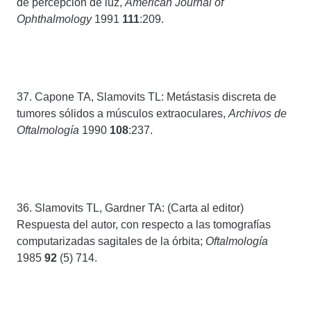
de percepción de luz,
American Journal of
Ophthalmology
1991
111
:209.
37. Capone TA, Slamovits TL: Metástasis discreta de
tumores sólidos a músculos extraoculares,
Archivos de
Oftalmología
1990
108
:237.
36. Slamovits TL, Gardner TA: (Carta al editor)
Respuesta del autor, con respecto a las tomografías
computarizadas sagitales de la órbita;
Oftalmología
1985
92
(5) 714.