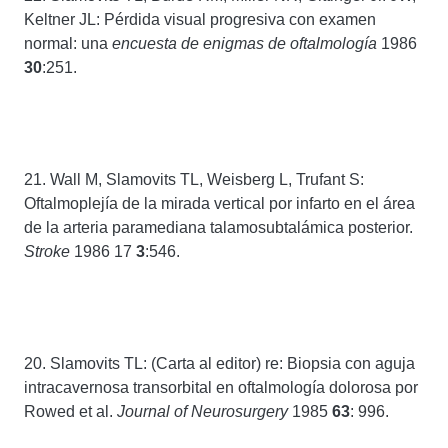
Keltner JL: Pérdida visual progresiva con examen
normal: una
encuesta de enigmas de oftalmología
1986
30
:251.
21. Wall M, Slamovits TL, Weisberg L, Trufant S:
Oftalmoplejía de la mirada vertical por infarto en el área
de la arteria paramediana talamosubtalámica posterior.
Stroke
1986 17
3
:546.
20. Slamovits TL: (Carta al editor) re: Biopsia con aguja
intracavernosa transorbital en oftalmología dolorosa por
Rowed et al.
Journal of Neurosurgery
1985
63
: 996.