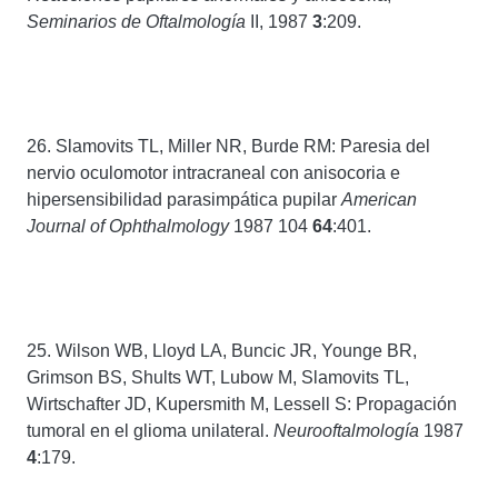
Seminarios de Oftalmología
II, 1987
3
:209.
26. Slamovits TL, Miller NR, Burde RM: Paresia del
nervio oculomotor intracraneal con anisocoria e
hipersensibilidad parasimpática pupilar
American
Journal of Ophthalmology
1987 104
64
:401.
25. Wilson WB, Lloyd LA, Buncic JR, Younge BR,
Grimson BS, Shults WT, Lubow M, Slamovits TL,
Wirtschafter JD, Kupersmith M, Lessell S: Propagación
tumoral en el glioma unilateral.
Neurooftalmología
1987
4
:179.