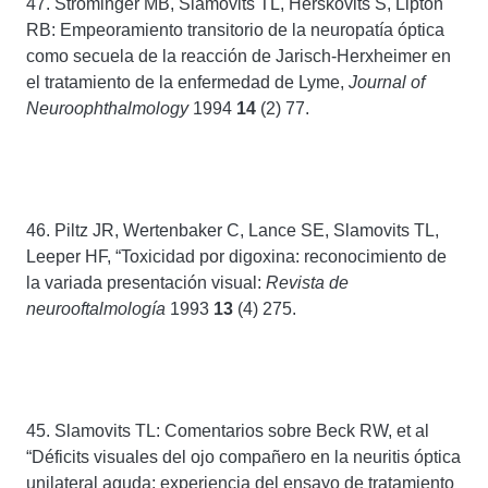
47. Strominger MB, Slamovits TL, Herskovits S, Lipton
RB: Empeoramiento transitorio de la neuropatía óptica
como secuela de la reacción de Jarisch-Herxheimer en
el tratamiento de la enfermedad de Lyme,
Journal of
Neuroophthalmology
1994
14
(2) 77.
46. Piltz JR, Wertenbaker C, Lance SE, Slamovits TL,
Leeper HF, “Toxicidad por digoxina: reconocimiento de
la variada presentación visual:
Revista de
neurooftalmología
1993
13
(4) 275.
45. Slamovits TL: Comentarios sobre Beck RW, et al
“Déficits visuales del ojo compañero en la neuritis óptica
unilateral aguda: experiencia del ensayo de tratamiento