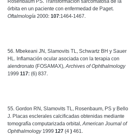
Rosenbaum PS. Transformación sarcomatosa de la
órbita en un paciente con enfermedad de Paget.
Oftalmología
2000:
107
:1464-1467.
56. Mbekeani JN, Slamovits TL, Schwartz BH y Sauer
HL. Inflamación ocular asociada con la terapia con
alendronato (FOSAMAX),
Archives of Ophthalmology
1999
117:
(6) 837.
55. Gordon RN, Slamovits TL, Rosenbaum, PS y Bello
J. Placas esclerales calcificadas obtenidas mediante
tomografía computarizada orbital,
American Journal of
Ophthalmology
1999
127
(4
)
461.