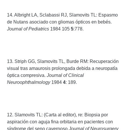
14. Albright LA, Sclabassi RJ, Slamovits TL: Espasmo
de Nutans asociado con gliomas ópticos en bebés.
Journal of Pediatrics
1984 105
5
:778.
13. Striph GG, Slamovits TL, Burde RM: Recuperación
visual tras amaurosis prolongada debida a neuropatía
óptica compresiva.
Journal of Clinical
Neuroophthalmology
1984
4
: 189.
12. Slamovits TL: (Carta al editor), re: Biopsia por
aspiración con aguja fina orbitaria en pacientes con
síndrome del seno cavernoso
Journal of Neurosurgery