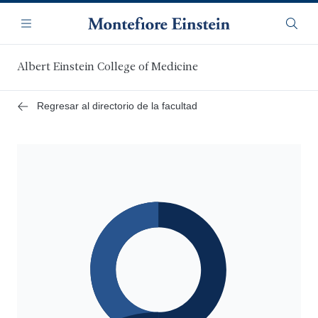
Saltar
Navegación
al
Menú
Busca
contenido
principal
Albert Einstein College of Medicine
Regresar al directorio de la facultad