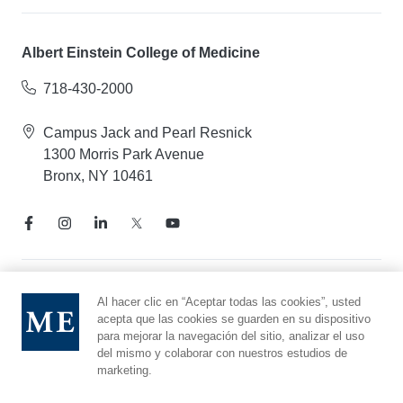
Albert Einstein College of Medicine
718-430-2000
Campus Jack and Pearl Resnick
1300 Morris Park Avenue
Bronx, NY 10461
Aviso de prácticas de privacidad
Al hacer clic en “Aceptar todas las cookies”, usted
acepta que las cookies se guarden en su dispositivo
Línea directa de cumplimiento
para mejorar la navegación del sitio, analizar el uso
Denunciar maltrato
del mismo y colaborar con nuestros estudios de
Preferencias de cookies
marketing.
Afiliado a Yeshiva University