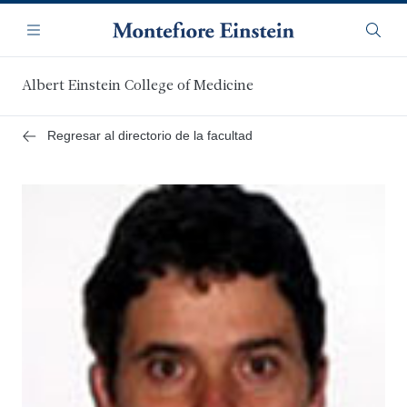
Saltar
Navegación
al
Menú
Busca
contenido
principal
Albert Einstein College of Medicine
Regresar al directorio de la facultad