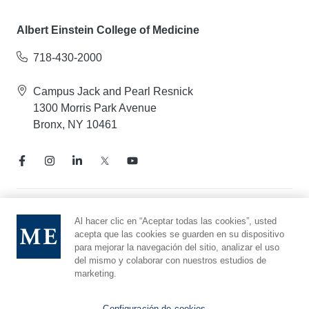
Albert Einstein College of Medicine
718-430-2000
Campus Jack and Pearl Resnick
1300 Morris Park Avenue
Bronx, NY 10461
Aviso de prácticas de privacidad
Al hacer clic en “Aceptar todas las cookies”, usted
acepta que las cookies se guarden en su dispositivo
Línea directa de cumplimiento
para mejorar la navegación del sitio, analizar el uso
Denunciar maltrato
del mismo y colaborar con nuestros estudios de
Preferencias de cookies
marketing.
Afiliado a Yeshiva University
Configuración de cookies