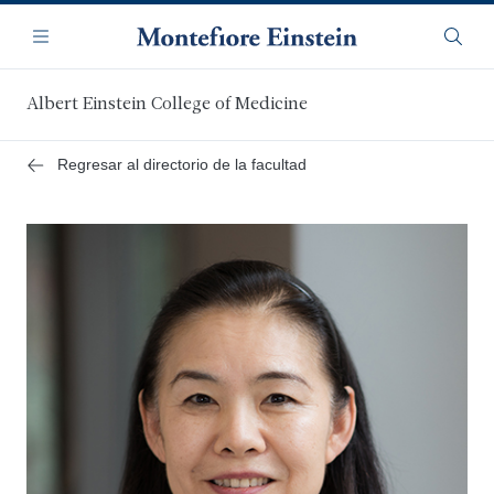
Saltar
Navegación
al
Menú
Busca
contenido
principal
Albert Einstein College of Medicine
Regresar al directorio de la facultad