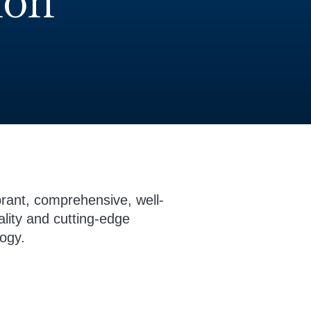
ión
ant, comprehensive, well-
ality and cutting-edge
logy.