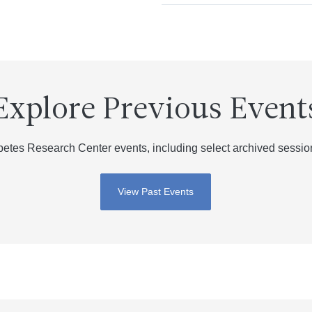
Explore Previous Event
tes Research Center events, including select archived sessions
View Past Events