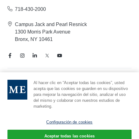
718-430-2000
Campus Jack and Pearl Resnick
1300 Morris Park Avenue
Bronx, NY 10461
Aviso de prácticas de privacidad
Al hacer clic en “Aceptar todas las cookies”, usted
acepta que las cookies se guarden en su dispositivo
Línea directa de cumplimiento
para mejorar la navegación del sitio, analizar el uso
Denunciar maltrato
del mismo y colaborar con nuestros estudios de
Preferencias de cookies
marketing.
Afiliado a Yeshiva University
Configuración de cookies
Aceptar todas las cookies
© 2026 Montefiore Einstein